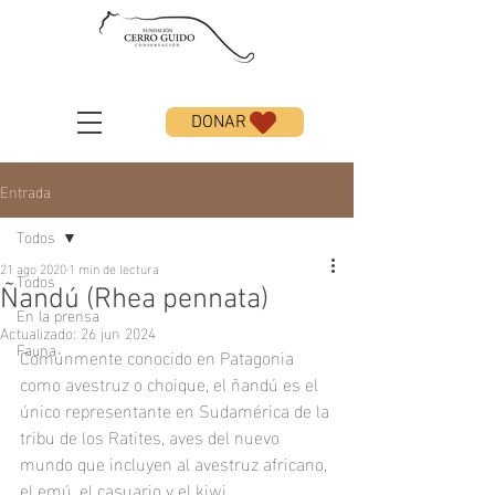
DONAR
Entrada
Todos
21 ago 2020
1 min de lectura
Todos
Ñandú (Rhea pennata)
En la prensa
Actualizado:
26 jun 2024
Fauna
Comúnmente conocido en Patagonia 
como avestruz o choique, el ñandú es el 
único representante en Sudamérica de la 
tribu de los Ratites, aves del nuevo 
mundo que incluyen al avestruz africano, 
el emú, el casuario y el kiwi. 