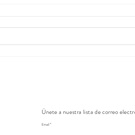
Zorr
Gato geoffroy (Leopards
geoffroyi)
Únete a nuestra lista de correo elect
Email