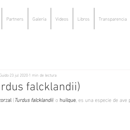
Partners
Galería
Videos
Libros
Transparencia
Guido
23 jul 2020
1 min de lectura
rdus falcklandii)
zorzal
 (
Turdus falcklandii
) o 
huilque
, es una 
especie
 de 
ave 