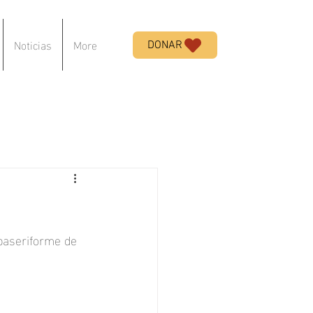
Noticias
More
DONAR
paseriforme
 de 