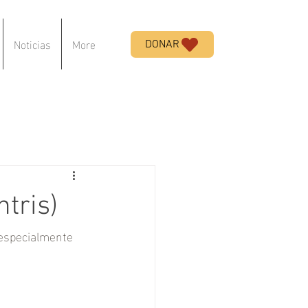
Noticias
More
DONAR
tris)
 especialmente 