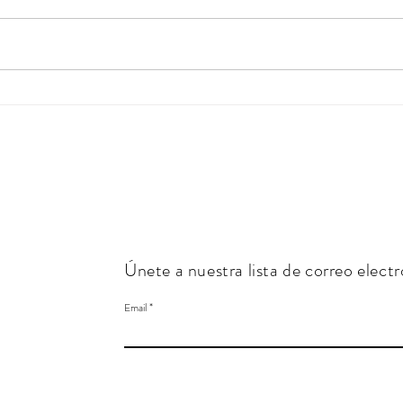
Zorr
Gato geoffroy (Leopards
geoffroyi)
Únete a nuestra lista de correo elect
Email