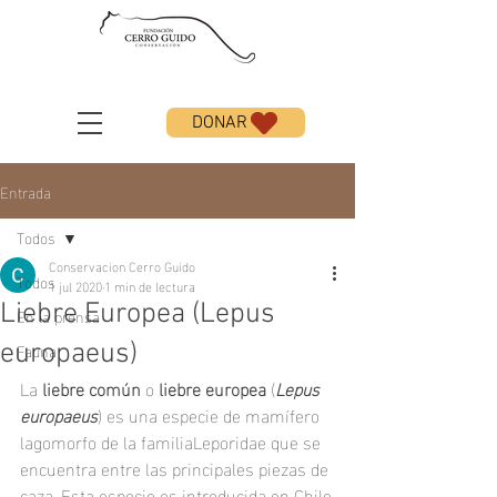
DONAR
Entrada
Todos
Conservacion Cerro Guido
Todos
1 jul 2020
1 min de lectura
Liebre Europea (Lepus
En la prensa
Fauna
europaeus)
La 
liebre común
 o 
liebre europea
 (
Lepus 
europaeus
) es una 
especie
 de 
mamífero 
lagomorfo
 de la 
familiaLeporidae
 que se 
encuentra entre las principales piezas de 
caza. Esta especie es introducida en Chile.