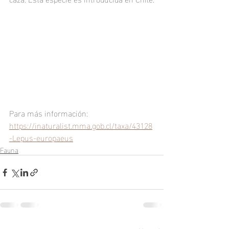
Para más información: 
https://inaturalist.mma.gob.cl/taxa/43128
-Lepus-europaeus
Fauna