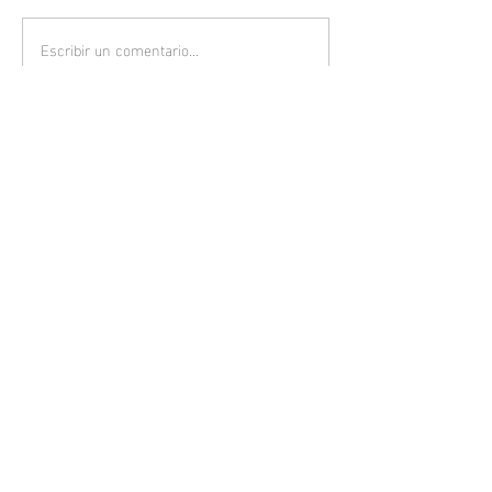
Escribir un comentario...
Gato geoffroy (Leopards
geoffroyi)
DONAR
Únete a nuestra lista de correo
electrónico
Email
Suscribirse