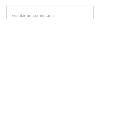
Escribir un comentario...
Gato geoffroy (Leopards
geoffroyi)
DONAR
Únete a nuestra lista de correo
electrónico
Email
Suscribirse