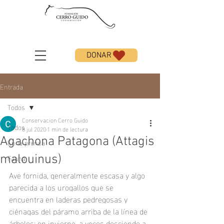
DONAR
Entrada
Todos
Conservacion Cerro Guido
Todos
8 jul 2020
1 min de lectura
Agachona Patagona (Attagis
En la prensa
Fauna
malouinus)
Ave fornida, generalmente escasa y algo 
parecida a los urogallos que se 
encuentra en laderas pedregosas y 
ciénagas del páramo arriba de la línea de 
árboles; en invierno, a veces desciende a 