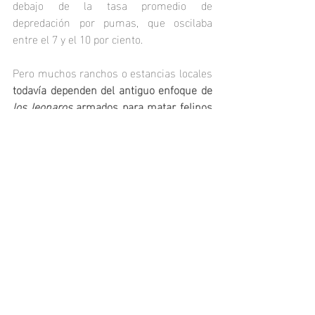
debajo de la tasa promedio de 
depredación por pumas, que oscilaba 
entre el 7 y el 10 por ciento.
Pero muchos ranchos o estancias locales
todavía dependen del antiguo enfoque de 
los leonaros
 armados para matar felinos 
vistos como amenazas
. Según Phantera, 
las últimas estimaciones de densidad 
proporcionan 
un punto de encuentro para 
un debate transparente sobre cómo 
apoyar la seguridad y los medios de vida 
de la población local
 y los pumas donde 
las poblaciones de pumas parecen estar 
recuperándose más allá de las áreas 
protegidas como los Parques Nacionales.
Reportaje Original: 