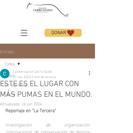
DONAR
Entrada
Todos
Conservacion Cerro Guido
Todos
11 nov 2023
3 min de lectura
ESTE ES EL LUGAR CON
En la prensa
Fauna
MÁS PUMAS EN EL MUNDO.
Actualizado:
26 jun 2024
Reportaje en "La Tercera"
Investigación de organización 
internacional de conservación de felinos 