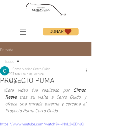
DONAR
Entrada
Todos
Conservacion Cerro Guido
Todos
4 feb
1 min de lectura
PROYECTO PUMA
En la prensa
Este video fue realizado por 
Simon 
Fauna
Reeve
 tras su visita a Cerro Guido, y 
ofrece una mirada externa y cercana al 
Proyecto Puma Cerro Guido.
https://www.youtube.com/watch?v=-NnL2vQDNjQ