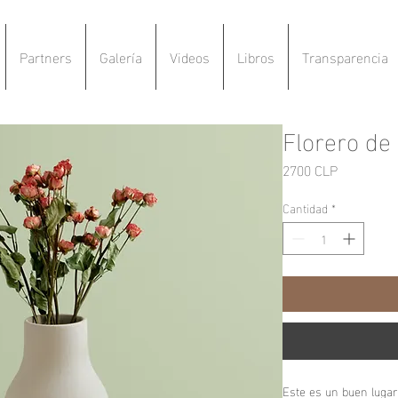
Partners
Galería
Videos
Libros
Transparencia
Florero de
Precio
2700 CLP
Cantidad
*
Este es un buen lugar